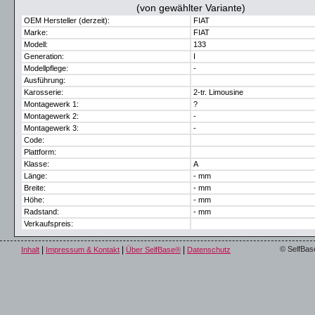
(von gewählter Variante)
OEM Hersteller (derzeit):
FIAT
Marke:
FIAT
Modell:
133
Generation:
I
Modellpflege:
-
Ausführung:
Karosserie:
2-tr. Limousine
Montagewerk 1:
?
Montagewerk 2:
-
Montagewerk 3:
-
Code:
Plattform:
Klasse:
A
Länge:
- mm
Breite:
- mm
Höhe:
- mm
Radstand:
- mm
Verkaufspreis:
|
|
|
© SelfBas
Inhalt
Impressum & Kontakt
Über SelfBase®
Datenschutz