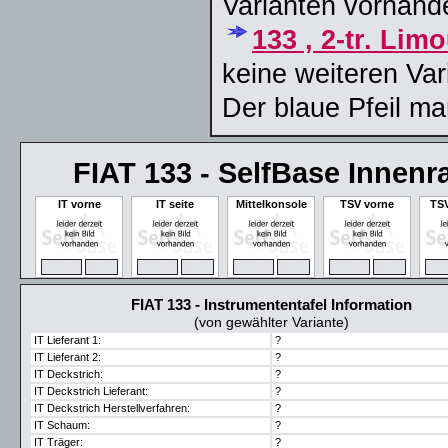
Varianten vorhand
133 , 2-tr. Lim
keine weiteren Var
Der blaue Pfeil ma
FIAT 133 - SelfBase Innen
IT vorne
IT seite
Mittelkonsole
TSV vorne
TSV
ZOOM
MAX
ZOOM
MAX
ZOOM
MAX
ZOOM
MAX
ZO
FIAT 133 - Instrumententafel Information
(von gewählter Variante)
IT Lieferant 1:
?
IT Lieferant 2:
?
IT Deckstrich:
?
IT Deckstrich Lieferant:
?
IT Deckstrich Herstellverfahren:
?
IT Schaum:
?
IT Träger:
?