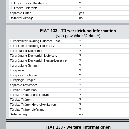
IT Träger Herstellverfahren:
?
IT Träger Lieferant:
?
separate Hutze:
yes
Beifahrer Airbag:
no
FIAT 133 - Türverkleidung Information
(von gewählter Variante)
Türseitenverkleidung Lieferant 1:sss
?
Türseitenverkleidung Lieferant 2:
?
Türbrüstung Deckstrich:
?
Türbrüstung Deckstrich Lieferant:
?
Türbrüstung Deckstrich Herstellverfahren:
?
Türbrüstung Schaum:
?
Türspiegel:
?
Türspiegel Schaum:
?
Türspiegel Träger:
?
separate Armlehne:
?
Türblatt Deckstrich:
?
Türblatt Deckstrich Lieferant:
?
Türblatt Träger:
?
Türblatt Träger Herstellverfahren:
?
Türblatt Träger Lieferant:
?
Seitenairbag:
no
FIAT 133 - weitere Informationen