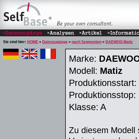
Sie sind hier:
HOME
»
Datenzugänge
»
nach Segmenten
»
DAEWOO Matiz
Marke:
DAEWO
Modell:
Matiz
Produktionsstart:
Produktionsstop:
Klasse: A
Zu diesem Modell 