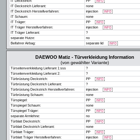
IT Deckstrich:
PP
INFO
IT Deckstrich Lieferant:
none
IT Deckstrich Herstellverfahren:
injection
INFO
IT Schaum:
none
IT Träger:
PP
INFO
IT Träger Herstellverfahren:
injection
INFO
IT Träger Lieferant:
?
separate Hutze:
no
Beifahrer Airbag:
separate lid
INFO
DAEWOO Matiz - Türverkleidung Information
(von gewählter Variante)
Türseitenverkleidung Lieferant 1:sss
?
Türseitenverkleidung Lieferant 2:
?
Türbrüstung Deckstrich:
PP
INFO
Türbrüstung Deckstrich Lieferant:
?
Türbrüstung Deckstrich Herstellverfahren:
injection
INFO
Türbrüstung Schaum:
none
Türspiegel:
PP
INFO
Türspiegel Schaum:
none
Türspiegel Träger:
PP
INFO
separate Armlehne:
no
Türblatt Deckstrich:
PP
INFO
Türblatt Deckstrich Lieferant:
none
Türblatt Träger:
PP
INFO
Türblatt Träger Herstellverfahren:
injection
INFO