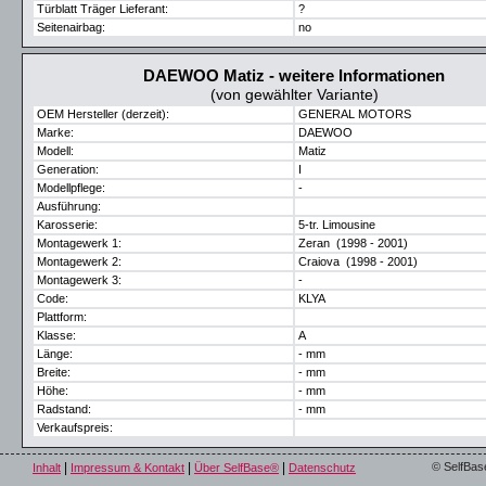
Türblatt Träger Lieferant:
?
Seitenairbag:
no
DAEWOO Matiz - weitere Informationen
(von gewählter Variante)
OEM Hersteller (derzeit):
GENERAL MOTORS
Marke:
DAEWOO
Modell:
Matiz
Generation:
I
Modellpflege:
-
Ausführung:
Karosserie:
5-tr. Limousine
Montagewerk 1:
Zeran (1998 - 2001)
Montagewerk 2:
Craiova (1998 - 2001)
Montagewerk 3:
-
Code:
KLYA
Plattform:
Klasse:
A
Länge:
- mm
Breite:
- mm
Höhe:
- mm
Radstand:
- mm
Verkaufspreis:
|
|
|
© SelfBas
Inhalt
Impressum & Kontakt
Über SelfBase®
Datenschutz