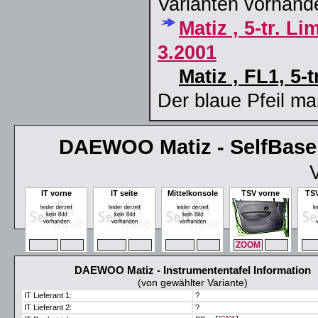
Varianten vorhand
Matiz , 5-tr. L
3.2001
Matiz , FL1, 5-
Der blaue Pfeil ma
DAEWOO Matiz - SelfBase
V
IT vorne
IT seite
Mittelkonsole
TSV vorne
TSV
ZOOM
MAX
ZOOM
MAX
ZOOM
MAX
ZOOM
MAX
ZO
DAEWOO Matiz - Instrumententafel Information
(von gewählter Variante)
IT Lieferant 1:
?
IT Lieferant 2:
?