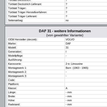
Türblatt Deckstrich:
?
Türblatt Deckstrich Lieferant:
?
Türblatt Träger:
?
Türblatt Träger Herstellverfahren:
?
Türblatt Träger Lieferant:
?
Seitenairbag:
no
DAF 31 - weitere Informationen
(von gewählter Variante)
OEM Hersteller (derzeit):
VOLVO
Marke:
DAF
Modell:
31
Generation:
I
Modellpflege:
-
Ausführung:
Karosserie:
2-tr. Limousine
Montagewerk 1:
Born (1963 - 1965)
Montagewerk 2:
-
Montagewerk 3:
-
Code:
Plattform:
Klasse:
A
Länge:
- mm
Breite:
- mm
Höhe:
- mm
Radstand:
- mm