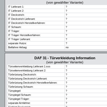
(von gewählter Variante)
IT Lieferant 1:
?
IT Lieferant 2:
?
IT Deckstrich:
?
IT Deckstrich Lieferant:
?
IT Deckstrich Herstellverfahren:
?
IT Schaum:
?
IT Träger:
?
IT Träger Herstellverfahren:
?
IT Träger Lieferant:
?
separate Hutze:
?
Beifahrer Airbag:
no
DAF 31 - Türverkleidung Information
(von gewählter Variante)
Türseitenverkleidung Lieferant 1:sss
?
Türseitenverkleidung Lieferant 2:
?
Türbrüstung Deckstrich:
?
Türbrüstung Deckstrich Lieferant:
?
Türbrüstung Deckstrich Herstellverfahren:
?
Türbrüstung Schaum:
?
Türspiegel:
?
Türspiegel Schaum:
?
Türspiegel Träger:
?
separate Armlehne:
?