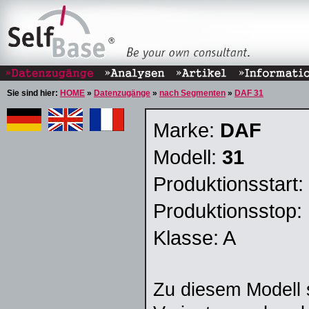
Sie sind hier:
HOME
»
Datenzugänge
»
nach Segmenten
»
DAF 31
Marke:
DAF
Modell:
31
Produktionsstart:
Produktionsstop:
Klasse: A
Zu diesem Modell 