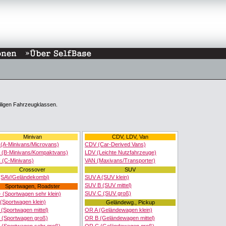
weiligen Fahrzeugklassen.
Minivan
CDV, LDV, Van
 (A-Minivans/Microvans)
CDV (Car-Derived Vans)
 (B-Minivans/Kompaktvans)
LDV (Leichte Nutzfahrzeuge)
 (C-Minivans)
VAN (Maxivans/Transporter)
Crossover
SUV
(SAV/Geländekombi)
SUV A (SUV klein)
SUV B (SUV mittel)
Sportwagen, Roadster
SUV C (SUV groß)
 (Sportwagen sehr klein)
(Sportwagen klein)
Geländewg., Pickup
(Sportwagen mittel)
OR A (Geländewagen klein)
 (Sportwagen groß)
OR B (Geländewagen mittel)