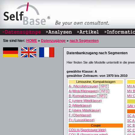
Sie sind hier:
HOME
»
Datenzugänge
»
nach Segmenten
Datenbankzugang nach Segmenten
Hier finden Sie alle Modelle unterteilt in die je
gewählte Klasse: A
gewählter Zeitraum: von 1970 bis 2010
Limousine, Kompaktwagen
A- (Microfahrzeuge)
MV A
INFO
A (Minis/Kleinwagen)
MV B
INFO
B (Kompaktwagen)
MV C
INFO
C (untere Mittelklasse)
D (Mittelklasse)
SAV 
E (obere Mittelklasse)
F (Oberklasse)
SC A-
F+ (Luxusklasse)
SC A 
Coupe
SC B 
COU A (Sportcoupe klein)
SC C
COU B (Sportcoupe mittel)