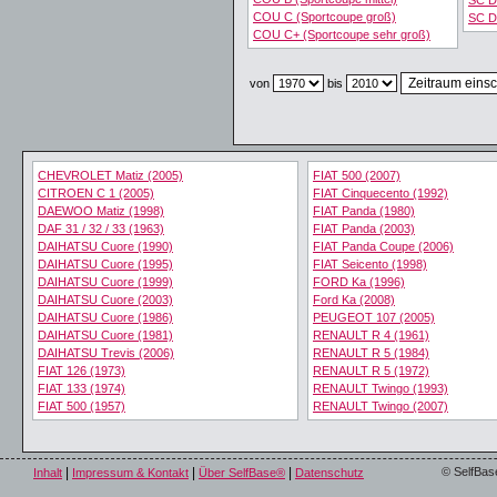
SC D
COU C (Sportcoupe groß)
SC D
COU C+ (Sportcoupe sehr groß)
von
bis
CHEVROLET Matiz (2005)
FIAT 500 (2007)
CITROEN C 1 (2005)
FIAT Cinquecento (1992)
DAEWOO Matiz (1998)
FIAT Panda (1980)
DAF 31 / 32 / 33 (1963)
FIAT Panda (2003)
DAIHATSU Cuore (1990)
FIAT Panda Coupe (2006)
DAIHATSU Cuore (1995)
FIAT Seicento (1998)
DAIHATSU Cuore (1999)
FORD Ka (1996)
DAIHATSU Cuore (2003)
Ford Ka (2008)
DAIHATSU Cuore (1986)
PEUGEOT 107 (2005)
DAIHATSU Cuore (1981)
RENAULT R 4 (1961)
DAIHATSU Trevis (2006)
RENAULT R 5 (1984)
FIAT 126 (1973)
RENAULT R 5 (1972)
FIAT 133 (1974)
RENAULT Twingo (1993)
FIAT 500 (1957)
RENAULT Twingo (2007)
|
|
|
© SelfBas
Inhalt
Impressum & Kontakt
Über SelfBase®
Datenschutz