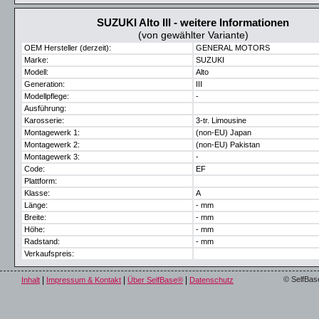
SUZUKI Alto III - weitere Informationen
(von gewählter Variante)
OEM Hersteller (derzeit):
GENERAL MOTORS
Marke:
SUZUKI
Modell:
Alto
Generation:
III
Modellpflege:
-
Ausführung:
Karosserie:
3-tr. Limousine
Montagewerk 1:
(non-EU) Japan
Montagewerk 2:
(non-EU) Pakistan
Montagewerk 3:
-
Code:
EF
Plattform:
Klasse:
A
Länge:
- mm
Breite:
- mm
Höhe:
- mm
Radstand:
- mm
Verkaufspreis:
|
|
|
© SelfBas
Inhalt
Impressum & Kontakt
Über SelfBase®
Datenschutz