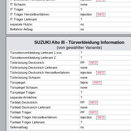
IT Schaum:
none
IT Träger:
?
IT Träger Herstellverfahren:
injection
INFO
IT Träger Lieferant:
?
separate Hutze:
no
Beifahrer Airbag:
no
SUZUKI Alto III - Türverkleidung Information
(von gewählter Variante)
Türseitenverkleidung Lieferant 1:sss
?
Türseitenverkleidung Lieferant 2:
?
Türbrüstung Deckstrich:
PP
INFO
Türbrüstung Deckstrich Lieferant:
none
Türbrüstung Deckstrich Herstellverfahren:
injection
INFO
Türbrüstung Schaum:
none
Türspiegel:
fabric
INFO
Türspiegel Schaum:
none
Türspiegel Träger:
?
separate Armlehne:
?
Türblatt Deckstrich:
PP
INFO
Türblatt Deckstrich Lieferant:
none
Türblatt Träger:
PP
INFO
Türblatt Träger Herstellverfahren:
injection
INFO
Türblatt Träger Lieferant:
?
Seitenairbag:
no