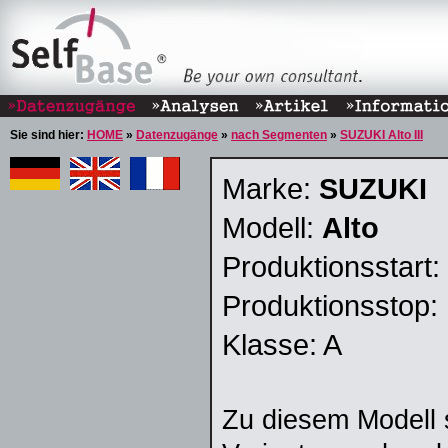
Sie sind hier:
HOME
»
Datenzugänge
»
nach Segmenten
»
SUZUKI Alto III
Marke:
SUZUKI
Modell:
Alto
Produktionsstart:
Produktionsstop:
Klasse: A
Zu diesem Modell 