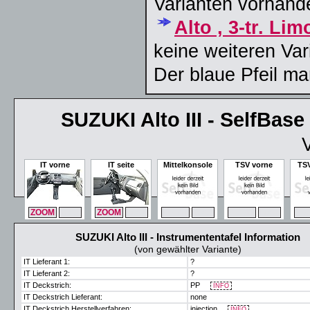
Varianten vorhand
Alto , 3-tr. Li
keine weiteren Var
Der blaue Pfeil ma
SUZUKI Alto III - SelfBas
V
IT vorne
IT seite
Mittelkonsole
TSV vorne
TSV
ZOOM
MAX
ZOOM
MAX
ZOOM
MAX
ZOOM
MAX
ZO
SUZUKI Alto III - Instrumententafel Information
(von gewählter Variante)
IT Lieferant 1:
?
IT Lieferant 2:
?
IT Deckstrich:
PP
INFO
IT Deckstrich Lieferant:
none
IT Deckstrich Herstellverfahren:
injection
INFO