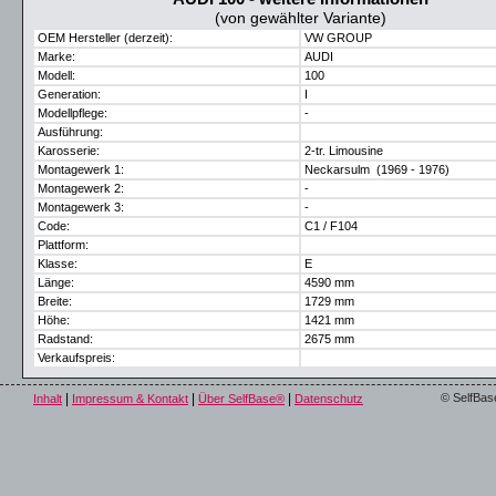
(von gewählter Variante)
OEM Hersteller (derzeit):
VW GROUP
Marke:
AUDI
Modell:
100
Generation:
I
Modellpflege:
-
Ausführung:
Karosserie:
2-tr. Limousine
Montagewerk 1:
Neckarsulm (1969 - 1976)
Montagewerk 2:
-
Montagewerk 3:
-
Code:
C1 / F104
Plattform:
Klasse:
E
Länge:
4590 mm
Breite:
1729 mm
Höhe:
1421 mm
Radstand:
2675 mm
Verkaufspreis:
|
|
|
© SelfBas
Inhalt
Impressum & Kontakt
Über SelfBase®
Datenschutz