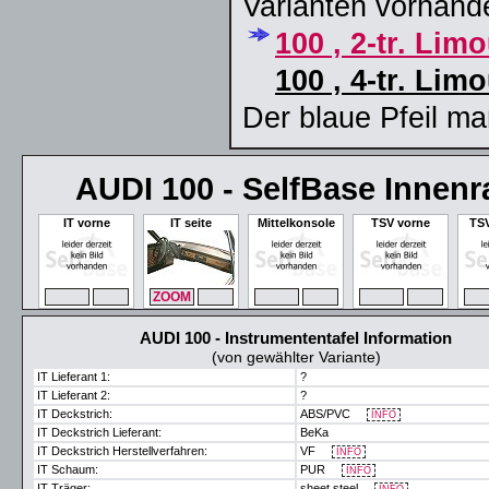
Varianten vorhand
100 , 2-tr. Lim
100 , 4-tr. Lim
Der blaue Pfeil ma
AUDI 100 - SelfBase Innen
IT vorne
IT seite
Mittelkonsole
TSV vorne
TSV
ZOOM
MAX
ZOOM
MAX
ZOOM
MAX
ZOOM
MAX
ZO
AUDI 100 - Instrumententafel Information
(von gewählter Variante)
IT Lieferant 1:
?
IT Lieferant 2:
?
IT Deckstrich:
ABS/PVC
INFO
IT Deckstrich Lieferant:
BeKa
IT Deckstrich Herstellverfahren:
VF
INFO
IT Schaum:
PUR
INFO
IT Träger:
sheet steel