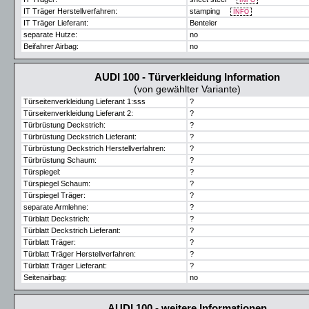
INFO
IT Träger Herstellverfahren:
stamping
INFO
IT Träger Lieferant:
Benteler
separate Hutze:
no
Beifahrer Airbag:
no
AUDI 100 - Türverkleidung Information
(von gewählter Variante)
Türseitenverkleidung Lieferant 1:sss
?
Türseitenverkleidung Lieferant 2:
?
Türbrüstung Deckstrich:
?
Türbrüstung Deckstrich Lieferant:
?
Türbrüstung Deckstrich Herstellverfahren:
?
Türbrüstung Schaum:
?
Türspiegel:
?
Türspiegel Schaum:
?
Türspiegel Träger:
?
separate Armlehne:
?
Türblatt Deckstrich:
?
Türblatt Deckstrich Lieferant:
?
Türblatt Träger:
?
Türblatt Träger Herstellverfahren:
?
Türblatt Träger Lieferant:
?
Seitenairbag:
no
AUDI 100 - weitere Informationen