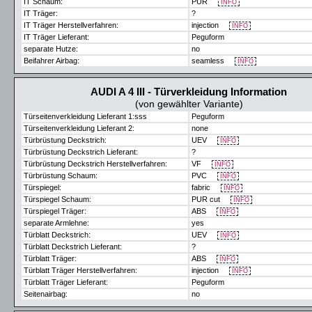
IT Schaum:
PUR
INFO
IT Träger:
?
IT Träger Herstellverfahren:
injection
INFO
IT Träger Lieferant:
Peguform
separate Hutze:
no
Beifahrer Airbag:
seamless
INFO
AUDI A 4 III - Türverkleidung Information
(von gewählter Variante)
Türseitenverkleidung Lieferant 1:sss
Peguform
Türseitenverkleidung Lieferant 2:
none
Türbrüstung Deckstrich:
UEV
INFO
Türbrüstung Deckstrich Lieferant:
?
Türbrüstung Deckstrich Herstellverfahren:
VF
INFO
Türbrüstung Schaum:
PVC
INFO
Türspiegel:
fabric
INFO
Türspiegel Schaum:
PUR cut
INFO
Türspiegel Träger:
ABS
INFO
separate Armlehne:
yes
Türblatt Deckstrich:
UEV
INFO
Türblatt Deckstrich Lieferant:
?
Türblatt Träger:
ABS
INFO
Türblatt Träger Herstellverfahren:
injection
INFO
Türblatt Träger Lieferant:
Peguform
Seitenairbag:
no