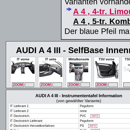
Varianten vorhand
A 4 , 4-tr. Lim
A 4 , 5-tr. Kom
Der blaue Pfeil ma
AUDI A 4 III - SelfBase Inn
IT vorne
IT seite
Mittelkonsole
TSV vorne
TSV
ZOOM
MAX
ZOOM
MAX
ZOOM
MAX
ZOOM
MAX
ZO
AUDI A 4 III - Instrumententafel Information
(von gewählter Variante)
IT Lieferant 1:
Peguform
IT Lieferant 2:
none
IT Deckstrich:
PVC
INFO
IT Deckstrich Lieferant:
Peguform
IT Deckstrich Herstellverfahren:
PS
INFO