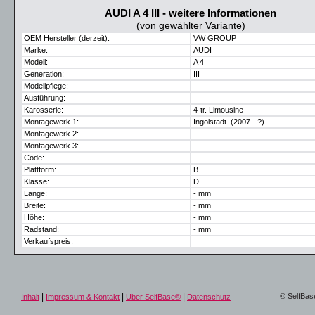
AUDI A 4 III - weitere Informationen
(von gewählter Variante)
OEM Hersteller (derzeit):
VW GROUP
Marke:
AUDI
Modell:
A 4
Generation:
III
Modellpflege:
-
Ausführung:
Karosserie:
4-tr. Limousine
Montagewerk 1:
Ingolstadt (2007 - ?)
Montagewerk 2:
-
Montagewerk 3:
-
Code:
Plattform:
B
Klasse:
D
Länge:
- mm
Breite:
- mm
Höhe:
- mm
Radstand:
- mm
Verkaufspreis:
|
|
|
© SelfBas
Inhalt
Impressum & Kontakt
Über SelfBase®
Datenschutz