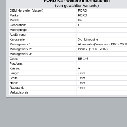
FORD Ka - weitere Informationen
(von gewählter Variante)
OEM Hersteller (derzeit):
FORD
Marke:
FORD
Modell:
Ka
Generation:
I
Modellpflege:
-
Ausführung:
Karosserie:
3-tr. Limousine
Montagewerk 1:
Almussafes(Valencia) (1996 - 2008
Montagewerk 2:
Plonsk (1996 - 2007)
Montagewerk 3:
-
Code:
BE-146
Plattform:
Klasse:
A
Länge:
- mm
Breite:
- mm
Höhe:
- mm
Radstand:
- mm
Verkaufspreis: