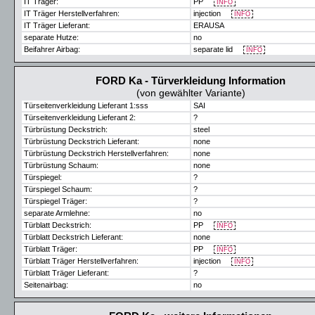
IT Träger:
PP
INFO
IT Träger Herstellverfahren:
injection
INFO
IT Träger Lieferant:
ERAUSA
separate Hutze:
no
Beifahrer Airbag:
separate lid
INFO
FORD Ka - Türverkleidung Information
(von gewählter Variante)
Türseitenverkleidung Lieferant 1:sss
SAI
Türseitenverkleidung Lieferant 2:
?
Türbrüstung Deckstrich:
steel
Türbrüstung Deckstrich Lieferant:
none
Türbrüstung Deckstrich Herstellverfahren:
none
Türbrüstung Schaum:
none
Türspiegel:
?
Türspiegel Schaum:
?
Türspiegel Träger:
?
separate Armlehne:
no
Türblatt Deckstrich:
PP
INFO
Türblatt Deckstrich Lieferant:
none
Türblatt Träger:
PP
INFO
Türblatt Träger Herstellverfahren:
injection
INFO
Türblatt Träger Lieferant:
?
Seitenairbag:
no