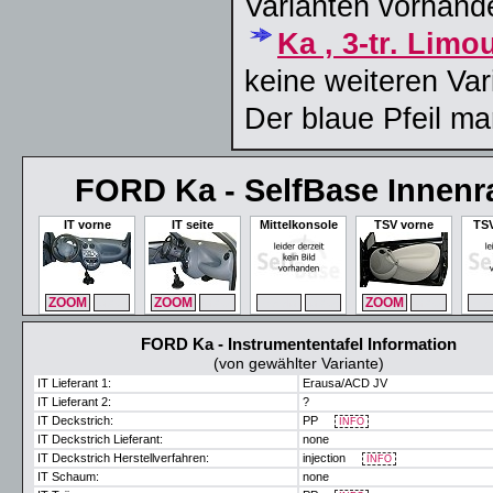
Varianten vorhand
Ka , 3-tr. Lim
keine weiteren Var
Der blaue Pfeil ma
FORD Ka - SelfBase Innen
IT vorne
IT seite
Mittelkonsole
TSV vorne
TSV
ZOOM
MAX
ZOOM
MAX
ZOOM
MAX
ZOOM
MAX
ZO
FORD Ka - Instrumententafel Information
(von gewählter Variante)
IT Lieferant 1:
Erausa/ACD JV
IT Lieferant 2:
?
IT Deckstrich:
PP
INFO
IT Deckstrich Lieferant:
none
IT Deckstrich Herstellverfahren:
injection
INFO
IT Schaum:
none