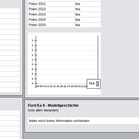
Polen 2021:
tba
Polen 2022:
tba
Polen 2023:
tba
Polen 2024:
tba
Polen 2025:
tba
Ford Ka II - Modellgeschichte
(von allen Varianten)
leider noch keine Information vorhanden