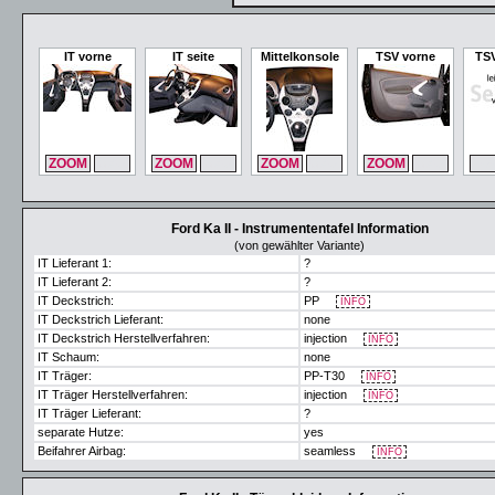
IT vorne
IT seite
Mittelkonsole
TSV vorne
TSV
ZOOM
MAX
ZOOM
MAX
ZOOM
MAX
ZOOM
MAX
ZO
Ford Ka II - Instrumententafel Information
(von gewählter Variante)
IT Lieferant 1:
?
IT Lieferant 2:
?
IT Deckstrich:
PP
INFO
IT Deckstrich Lieferant:
none
IT Deckstrich Herstellverfahren:
injection
INFO
IT Schaum:
none
IT Träger:
PP-T30
INFO
IT Träger Herstellverfahren:
injection
INFO
IT Träger Lieferant:
?
separate Hutze:
yes
Beifahrer Airbag:
seamless
INFO