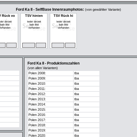
Ford Ka II - SelfBase Innenraumphotos:
(von gewählter Variante)
 Rück vo
TSV hinten
TSV Rück hi
OM
MAX
ZOOM
MAX
ZOOM
MAX
Ford Ka II - Produktionszahlen
(von allen Varianten)
Polen 2008:
tba
Polen 2009:
tba
Polen 2010:
tba
Polen 2011:
tba
Polen 2012:
tba
Polen 2013:
tba
Polen 2014:
tba
Polen 2015:
tba
Polen 2016:
tba
Polen 2017:
tba
Polen 2018:
tba
Polen 2019:
tba
Polen 2020:
tba