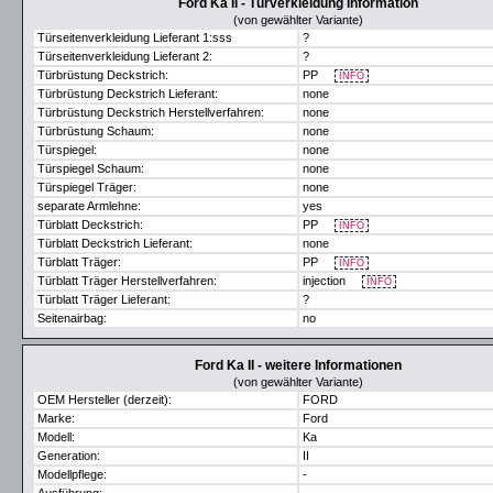
Ford Ka II - Türverkleidung Information
(von gewählter Variante)
Türseitenverkleidung Lieferant 1:sss
?
Türseitenverkleidung Lieferant 2:
?
Türbrüstung Deckstrich:
PP
INFO
Türbrüstung Deckstrich Lieferant:
none
Türbrüstung Deckstrich Herstellverfahren:
none
Türbrüstung Schaum:
none
Türspiegel:
none
Türspiegel Schaum:
none
Türspiegel Träger:
none
separate Armlehne:
yes
Türblatt Deckstrich:
PP
INFO
Türblatt Deckstrich Lieferant:
none
Türblatt Träger:
PP
INFO
Türblatt Träger Herstellverfahren:
injection
INFO
Türblatt Träger Lieferant:
?
Seitenairbag:
no
Ford Ka II - weitere Informationen
(von gewählter Variante)
OEM Hersteller (derzeit):
FORD
Marke:
Ford
Modell:
Ka
Generation:
II
Modellpflege:
-