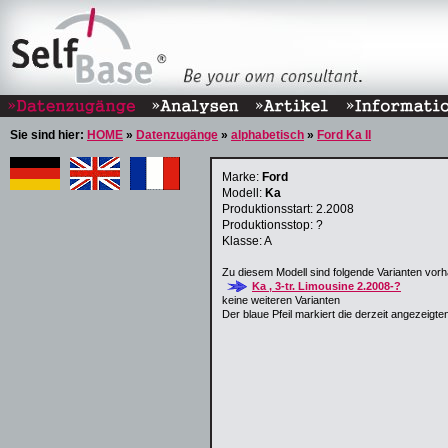
Sie sind hier:
HOME
»
Datenzugänge
»
alphabetisch
»
Ford Ka II
Marke:
Ford
Modell:
Ka
Produktionsstart: 2.2008
Produktionsstop: ?
Klasse: A
Zu diesem Modell sind folgende Varianten vor
Ka , 3-tr. Limousine 2.2008-?
keine weiteren Varianten
Der blaue Pfeil markiert die derzeit angezeigten