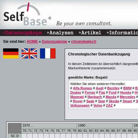
Sie sind hier:
HOME
»
Datenzugänge
»
chronologisch
Chronologischer Datenbankzugang
In diesen Zeitleisten ist übersichtlich dargest
Markenhistorie zusammensetzt.
gewählte Marke: Bugatti
Wählen Sie einen weiteren Hersteller:
#
Alfa Romeo
#
Audi
#
Bentley
#
BMW
#
B
Dodge
#
Ferrari
#
Fiat
#
Ford
#
Honda
#
H
Maserati
#
Maybach
#
Mazda
#
Mercedes
#
Rover
#
Saab
#
Seat
#
Skoda
#
Smart
#
S
Volkswagen
#
Volvo
#
ZAZ
#
1970 ...
1980 ...
199
70
71
72
73
74
75
76
77
78
79
80
81
82
83
84
85
86
87
88
89
90
SC D