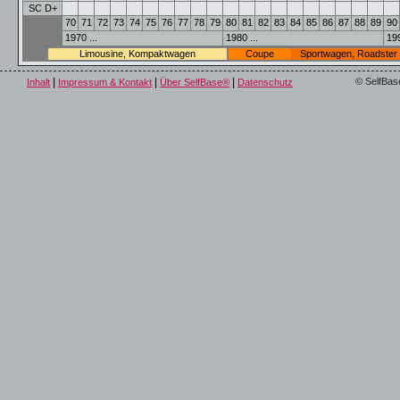
SC D+
70
71
72
73
74
75
76
77
78
79
80
81
82
83
84
85
86
87
88
89
90
1970 ...
1980 ...
199
Limousine, Kompaktwagen
Coupe
Sportwagen, Roadster
|
|
|
© SelfBas
Inhalt
Impressum & Kontakt
Über SelfBase®
Datenschutz