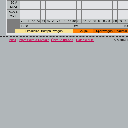
SC A
MV A
SUV C
OR B
70
71
72
73
74
75
76
77
78
79
80
81
82
83
84
85
86
87
88
89
90
1970 ...
1980 ...
199
Limousine, Kompaktwagen
Coupe
Sportwagen, Roadster
|
|
|
© SelfBas
Inhalt
Impressum & Kontakt
Über SelfBase®
Datenschutz