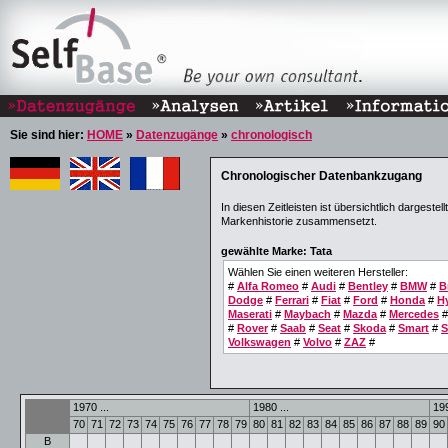
Sie sind hier:
HOME
»
Datenzugänge
»
chronologisch
Chronologischer Datenbankzugang
In diesen Zeitleisten ist übersichtlich dargest
Markenhistorie zusammensetzt.
gewählte Marke: Tata
Wählen Sie einen weiteren Hersteller:
#
Alfa Romeo
#
Audi
#
Bentley
#
BMW
#
B
Dodge
#
Ferrari
#
Fiat
#
Ford
#
Honda
#
H
Maserati
#
Maybach
#
Mazda
#
Mercedes
#
Rover
#
Saab
#
Seat
#
Skoda
#
Smart
#
S
Volkswagen
#
Volvo
#
ZAZ
#
1970 ...
1980 ...
199
70
71
72
73
74
75
76
77
78
79
80
81
82
83
84
85
86
87
88
89
90
B