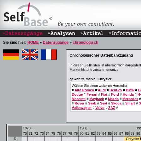
Sie sind hier:
HOME
»
Datenzugänge
»
chronologisch
Chronologischer Datenbankzugang
In diesen Zeitleisten ist übersichtlich dargest
Markenhistorie zusammensetzt.
gewählte Marke: Chrysler
Wählen Sie einen weiteren Hersteller:
#
Alfa Romeo
#
Audi
#
Bentley
#
BMW
#
B
Dodge
#
Ferrari
#
Fiat
#
Ford
#
Honda
#
H
Maserati
#
Maybach
#
Mazda
#
Mercedes
#
Rover
#
Saab
#
Seat
#
Skoda
#
Smart
#
S
Volkswagen
#
Volvo
#
ZAZ
#
1970 ...
1980 ...
199
70
71
72
73
74
75
76
77
78
79
80
81
82
83
84
85
86
87
88
89
90
D
Chrysler