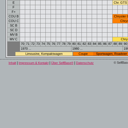
E
Chr. GTS
F
F+
COU B
Chrysler
COU C
Chrys
SC B
SC D
MV B
MV C
Chry
70
71
72
73
74
75
76
77
78
79
80
81
82
83
84
85
86
87
88
89
90
1970 ...
1980 ...
199
Limousine, Kompaktwagen
Coupe
Sportwagen, Roadster
|
|
|
© SelfBas
Inhalt
Impressum & Kontakt
Über SelfBase®
Datenschutz