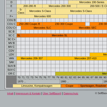
D
Mercedes 190-Series
E
200-280 /8
Mercedes 200-300
200-500 / E-C
S-
F
Mercedes S-Class
Mercedes S-Class
Class
F+
Mercedes 600
COU B
COU C
250-280 Coupe /8
230-300 Coupe
230-30
COU C+
Mercedes SLC
Mercedes SEC
SC B
SC C
SL
Mercedes SL
SC C+
MV B
MV C
CDV
LDV
Me
VAN
Mercedes 206-307
Mercedes 207-410
SAV
SUV B
SUV C
OR C
Mer
70
71
72
73
74
75
76
77
78
79
80
81
82
83
84
85
86
87
88
89
90
1970 ...
1980 ...
199
Limousine, Kompaktwagen
Coupe
Sportwagen, Roadster
|
|
|
© SelfBas
Inhalt
Impressum & Kontakt
Über SelfBase®
Datenschutz