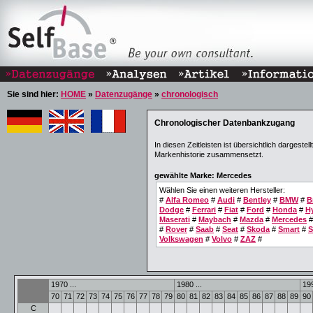
Sie sind hier:
HOME
»
Datenzugänge
»
chronologisch
Chronologischer Datenbankzugang
In diesen Zeitleisten ist übersichtlich dargest
Markenhistorie zusammensetzt.
gewählte Marke: Mercedes
Wählen Sie einen weiteren Hersteller:
#
Alfa Romeo
#
Audi
#
Bentley
#
BMW
#
B
Dodge
#
Ferrari
#
Fiat
#
Ford
#
Honda
#
H
Maserati
#
Maybach
#
Mazda
#
Mercedes
#
Rover
#
Saab
#
Seat
#
Skoda
#
Smart
#
S
Volkswagen
#
Volvo
#
ZAZ
#
1970 ...
1980 ...
199
70
71
72
73
74
75
76
77
78
79
80
81
82
83
84
85
86
87
88
89
90
C